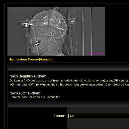
Halofixateur Foren-�bersicht
Nach Begriffen suchen:
Du kannst
AND
benutzen, um W�rter zu definieren, die vorkommen m�ssen,
OR
kannst 
k�nnen und
NOT
f�r W�rter, die im Ergebnis nicht vorkommen sollen. Das *-Zeichen kan
Nach Autor suchen:
Benutze das *-Zeichen als Platzhalter
Forum: