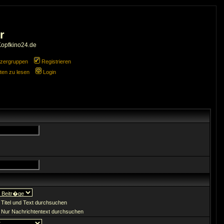
r
Kopfkino24.de
zergruppen
Registrieren
ten zu lesen
Login
Titel und Text durchsuchen
Nur Nachrichtentext durchsuchen