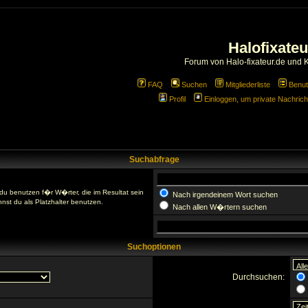
Halofixateu
Forum von Halo-fixateur.de und 
FAQ
Suchen
Mitgliederliste
Benut
Profil
Einloggen, um private Nachrich
Suchabfrage
du benutzen f�r W�rter, die im Resultat sein
Nach irgendeinem Wort suchen
nst du als Platzhalter benutzen.
Nach allen W�rtern suchen
Suchoptionen
Durchsuchen: